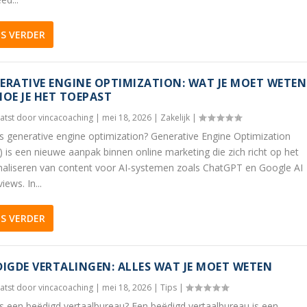
ES VERDER
ERATIVE ENGINE OPTIMIZATION: WAT JE MOET WETEN
HOE JE HET TOEPAST
atst door
vincacoaching
|
mei 18, 2026
|
Zakelijk
|
s generative engine optimization? Generative Engine Optimization
 is een nieuwe aanpak binnen online marketing die zich richt op het
maliseren van content voor AI-systemen zoals ChatGPT en Google AI
iews. In...
ES VERDER
DIGDE VERTALINGEN: ALLES WAT JE MOET WETEN
atst door
vincacoaching
|
mei 18, 2026
|
Tips
|
s een beëdigd vertaalbureau? Een beëdigd vertaalbureau is een