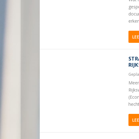
gespe
docum
erken
LE
STR
RIJ
Gepla
Meer 
Rijks
(Econ
hecht
LE