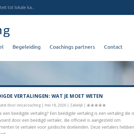
eit tot lokale ka...
el
Begeleiding
Coachings partners
Contact
DIGDE VERTALINGEN: WAT JE MOET WETEN
atst door
vincacoaching
|
mei 18, 2026
|
Zakelijk
|
s een beëdigde vertaling? Een beëdigde vertaling is een vertaling die i
voerd door een beëdigd vertaler, die officieel is aangesteld om
enten te vertalen voor juridische doeleinden. Deze vertalers hebben
ed...