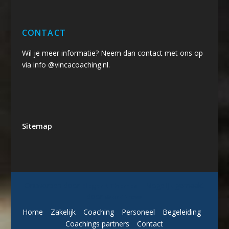
CONTACT
Wil je meer informatie? Neem dan contact met ons op
via info @vincacoaching.nl.
Sitemap
Ontworpen door
| Mogelijk gemaakt
Elegant Themes
door
WordPress
Home
Zakelijk
Coaching
Personeel
Begeleiding
Coachings partners
Contact