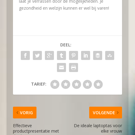
laat je verrassen door de mogelijkheden. Je
gezondheid en welzijn kunnen er wel bij varen!
DEEL:
TARIEF:
VORIG
VOLGENDE
Effectieve
De ideale laptoptas voor
productpresentatie met
elke vrouw